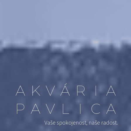
A
K
V
Á
R
I
A
P
A
V
L
I
C
A
Vaše spokojenost, naše radost.